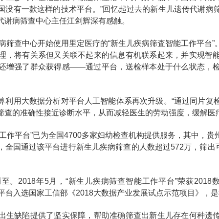
国没有一款这样的技术平台。”回忆起过去的新生儿遗传代谢病
代谢病筛查中心主任江剑辉深有感触。
谢病筛查中心开始使用里定医疗的“新生儿疾病筛査智能工作平台
理，将有关系但又关联不起来的信息有机联系起来，并实现智
还增强了群众获得感——通过平台，送检样本处于什么状态，
算利用大数据分析对平台人工智能体系再次升级。“通过同片复
筛查的准确性接近诊断水平，从而减轻医生的劳动强度，缓解医
工作平台”已为全国4700多家妇幼检查机构提供服务，其中，
全国通过该平台进行新生儿疾病筛查的人数超过572万，筛出可
。2018年5月，“新生儿疾病筛查智能工作平台”荣获2018
，该平台入选国家工信部《2018大数据产业发展试点示范项目》，
出生缺陷提供了坚实保障，帮助准确筛查出新生儿存在何种遗