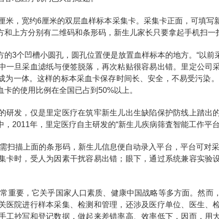
0厘米，宽约6厘米的双层血样标本采集卡。采集卡正面，可填写
方和上方分别有二维码和条形码，新生儿家长只要拿起手机扫一
方的3个凹槽小圆孔，圆孔位置便是放置血样标本的地方。“以前
中一旦采血滤纸与便签脱落，再次粘贴很容易出错。里定公司
成为一体。这样的标本采血卡保存时间长、安全，不易受污染。
血卡的使用比例在全国已占到50%以上。
的研发，仅是里定医疗在筑牢新生儿出生缺陷保护防线上踏出
，2011年，里定医疗自主研发的“新生儿疾病筛査智能工作平台
只需扫描上面的条形码，新生儿信息便自动录入平台，平台可对采
集卡时，受人为因素干扰容易出错；眼下，通过系统兼容实验
。
非常重要，它关乎国家人口素质、健康中国战略等多方面。然而
关医院进行样本采集、检测和管理，还涉及医疗单位、医生、
手工抄写和登记数据，做起来差错率高、效率低下，因而，用