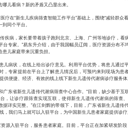
去哪儿看病？新的矛盾又凸显出来。
医疗在“新生儿疾病筛査智能工作平台”基础上，围绕“减轻群众
一到同个平台。
遗传疾病，家长要带着孩子跑到北京、上海、广州等地诊疗，看
平台专家。”易东升介绍，由于我国幅员辽阔，医疗资源分布不
给患儿家庭带来沉重负担。
患儿病状，在线上给出诊疗意见。利用平台优势，将患儿通过
时，专家提前在平台上了解患儿情况后，可预约来到现场为患
庭提供便捷、经济、有效的线上线下新生儿遗传代谢病诊疗服务体
和广东省新生儿遗传代谢病筛查中心合作。“目前，缺少基于互
平台，让诊疗跟筛查实现互联，使得新生儿遗传代谢病的筛查、
数据详实完整。”在江剑辉的带领下，目前，广东省新生儿遗传代
上线，我们马上就可以入驻平台，为中国新生儿患者家庭提供诊疗
家资源入驻平台，服务患者家庭。目前，平台正在加紧研发阶段