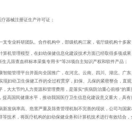
医疗器械注册证生产许可证；
一支专业科研团队。合作机构中，部级机构三家，省厅级机构十多家，
计算机管理模型，在妇幼保健信息化建设技术方面已经取得多项成果
“新生儿筛查血样标本采集专用卡”等28项自主知识产权和软件产品；
康智能管理平台并面向全国推广，在河北、云南、四川、湖北、广东
用，实现妇幼卫生保健工作的全过程贯穿，妇保、儿保的紧密整合，直
平，大大节约人力资源和管理费用，是落实“疾病防治重心前移”的重
，提高国民健康水平，推动我国医疗卫生信息化建设意义重大，具有
病新发病率高、危害严重及筛查管理机制不完善的现状，公司与国家
群等技术，将医疗机构的妇幼保健业务和计算机技术进行有效结合，