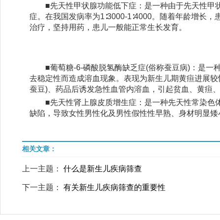
■先天性甲状腺功能低下症：是一种由于先天性甲
症。在我国发病率为1∶3000-1∶4000。随着年龄
治疗，坚持用药，患儿一般能正常生长发育。
■葡萄糖-6-磷酸脱氢酶缺乏症(俗称蚕豆病)：是一
去稳定性而造成溶血现象。表现为新生儿期黄疸进展较
蚕豆)、药品后诱发急性血管内溶血，引起贫血、黄疸
■先天性肾上腺皮质增生症：是一种先天性常染色体
缺陷，导致女性男性化及男性假性性早熟、身材明显矮
相关文章：
上一主题：
什么是新生儿疾病筛查
下一主题：
有关新生儿疾病筛查的重要性