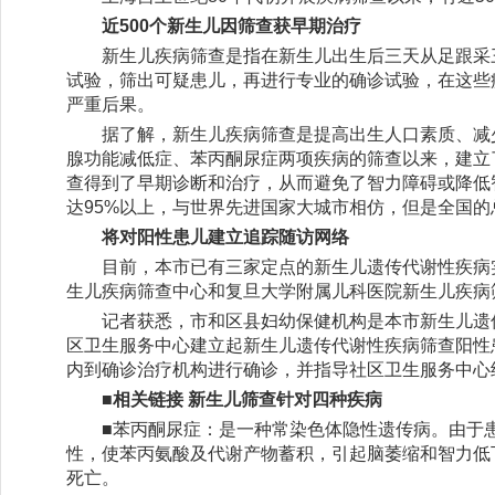
近500个新生儿因筛查获早期治疗
新生儿疾病筛查是指在新生儿出生后三天从足跟采
试验，筛出可疑患儿，再进行专业的确诊试验，在这些
严重后果。
据了解，新生儿疾病筛查是提高出生人口素质、减
腺功能减低症、苯丙酮尿症两项疾病的筛查以来，建立了
查得到了早期诊断和治疗，从而避免了智力障碍或降低
达95%以上，与世界先进国家大城市相仿，但是全国的
将对阳性患儿建立追踪随访网络
目前，本市已有三家定点的新生儿遗传代谢性疾病
生儿疾病筛查中心和复旦大学附属儿科医院新生儿疾病
记者获悉，市和区县妇幼保健机构是本市新生儿遗
区卫生服务中心建立起新生儿遗传代谢性疾病筛查阳性
内到确诊治疗机构进行确诊，并指导社区卫生服务中心
■相关链接 新生儿筛查针对四种疾病
■苯丙酮尿症：是一种常染色体隐性遗传病。由于
性，使苯丙氨酸及代谢产物蓄积，引起脑萎缩和智力低下。在
死亡。